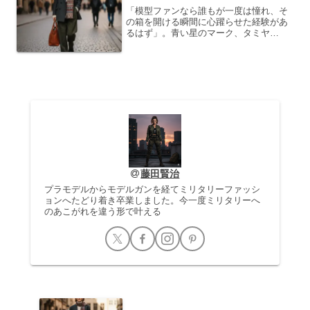
「模型ファンなら誰もが一度は憧れ、そ
の箱を開ける瞬間に心躍らせた経験があ
るはず」。青い星のマーク、タミヤ
（TAMIYA）。日本の模型文化の代名詞
ともいえるこのブランドは、戦車や飛行
機、車といったスケールモデルから、ミ
ニ四駆、RC（ラジオコン...
藤田賢治
プラモデルからモデルガンを経てミリタリーファッシ
ョンへたどり着き卒業しました。今一度ミリタリーへ
のあこがれを違う形で叶える