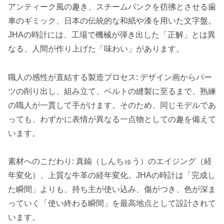
アンティーク風の趣き、スチームパンクを彷彿とさせる歯
車のギミック、日本の伝統的な和紙や漆を用いた文字盤。
JHAの時計には、工場で機械が弾き出した「正解」とは異
なる、人間が作り上げた「味わい」があります。
職人の感性が直結する製造プロセス: デザイン画からパー
ツの削り出し、組み立て、ベルトの縫製に至るまで、熟練
の職人が一貫して手がけます。そのため、同じモデルであ
っても、わずかに表情が異なる一点物としての趣を備えて
います。
素材へのこだわり: 真鍮（しんちゅう）のエイジング（経
年変化）、上質な牛革の経年変化。JHAの時計は「完成し
た瞬間」よりも、持ち主が使い込み、傷がつき、色が深ま
っていく「使い終わる瞬間」を最高地点として設計されて
います。