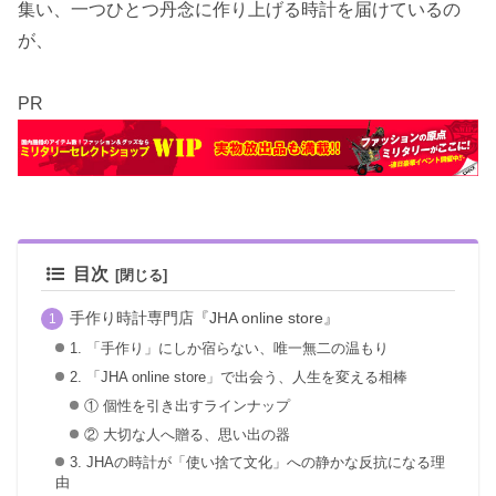
集い、一つひとつ丹念に作り上げる時計を届けているの
が、
PR
目次
手作り時計専門店『JHA online store』
1. 「手作り」にしか宿らない、唯一無二の温もり
2. 「JHA online store」で出会う、人生を変える相棒
① 個性を引き出すラインナップ
② 大切な人へ贈る、思い出の器
3. JHAの時計が「使い捨て文化」への静かな反抗になる理
由