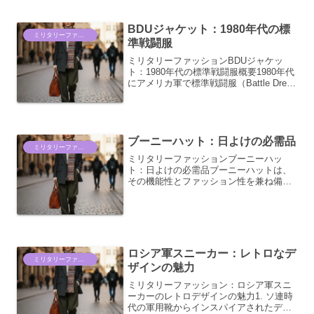
は、単なる衣服の装飾を超えた、深い魅
力と物語性を秘めています。こ...
BDUジャケット：1980年代の標
ミリタリーファッション情報
準戦闘服
ミリタリーファッションBDUジャケッ
ト：1980年代の標準戦闘服概要1980年代
にアメリカ軍で標準戦闘服（Battle Dress
Uniform、略称BDU）として採用されたジ
ャケットは、それまでの戦闘服とは一線
を画す機能性とデザイン性を...
ブーニーハット：日よけの必需品
ミリタリーファッション情報
ミリタリーファッションブーニーハッ
ト：日よけの必需品ブーニーハットは、
その機能性とファッション性を兼ね備え
たデザインから、ミリタリーシーンのみ
ならず、アウトドアアクティビティやカ
ジュアルファッションにおいて、もはや
欠かせないアイテムとなって...
ロシア軍スニーカー：レトロなデ
ミリタリーファッション情報
ザインの魅力
ミリタリーファッション：ロシア軍スニ
ーカーのレトロデザインの魅力1. ソ連時
代の軍用靴からインスパイアされたデザ