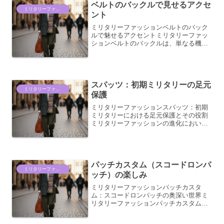
ベルトのバックルで見せるアクセ
ミリタリーファッション情報
ント
ミリタリーファッションベルトのバック
ルで魅せるアクセントミリタリーファッ
ションベルトのバックルは、単なる機能
部品ではありません。それは、スタイル
に個性を与え、コーディネートの印象を
大きく左右する重要なアクセサリーで
す。そのデザイン、素材、そ...
スパッツ：初期ミリタリーの足元
ミリタリーファッション情報
保護
ミリタリーファッションスパッツ：初期
ミリタリーにおける足元保護とその役割
ミリタリーファッションの進化におい
て、足元を保護する装備は初期の頃から
重要な役割を担ってきました。その中で
も、現代のスパッツ（レギンスやゲイタ
ーといった呼称も含む）の原...
パッチカスタム（スコードロンパ
ミリタリーファッション情報
ッチ）の楽しみ
ミリタリーファッションパッチカスタ
ム：スコードロンパッチの奥深い世界ミ
リタリーファッションパッチカスタムと
は？ミリタリーファッションパッチカス
タム、特にスコードロンパッチの世界