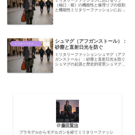
ミリタリーファッションにおけるリブ
（袖口・裾）の機能性と修理リブの役割
と機能性ミリタリーファッションにおい
て、袖口や裾にあしらわれるリブ編みの
部分は、単なる装飾ではなく、極めて重
要な機能性を有しています。その構造と
編み方から、衣服全体の機能...
シュマグ（アフガンストール）：
ミリタリーファッション情報
砂塵と直射日光を防ぐ
ミリタリーファッションシュマグ（アフ
ガンストール）：砂塵と直射日光を防ぐ
シュマグの起源と歴史的背景シュマグ、
あるいはアフガンストールとして知られ
るこの布製品は、その起源を中東、特に
アラビア半島に有しています。古くから
現地の遊牧民や砂漠地帯で...
藤田賢治
プラモデルからモデルガンを経てミリタリーファッシ