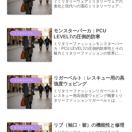
ぐミリタリーウェアミリタリーウェアの
進化と現代への適応ミリタリーウェア
は、その機能性、耐久性、そして洗練さ
れたデザインから、長きにわたりファッ
ション界に多大な影響を与え続けてきま
した。元々は過酷な環境下で...
モンスターパーカ：PCU
ミリタリーファッション情報
LEVEL7の圧倒的防寒
ミリタリーファッションモンスターパー
カ：PCU LEVEL7の圧倒的防寒性とその
魅力ミリタリーファッションの世界にお
いて、PCU LEVEL7ジャケットは、その
比類なき防寒性と機能性から、多くの愛
好家やファッション感度の高い層に支持
されてい...
リガーベルト：レスキュー用の高
ミリタリーファッション情報
強度ウェビング
ミリタリーファッションリガーベルト：
レスキュー用高強度ウェビング概要ミリ
タリーファッションリガーベルトは、そ
の堅牢性と機能性から、単なるファッシ
ョンアイテムを超えた存在感を放ってい
ます。特に、レスキュー活動を想定して
設計されたモデルは、高強...
リブ（袖口・裾）の機能性と修理
ミリタリーファッション情報